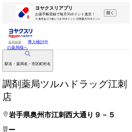
処方せんを送って待ち時間を短く！
処方せんを送って待ち時間を短く！
ヨヤクスリアプリ
開く
お薬手帳登録で毎月50ポイント進呈！
※ 条件あり/1枚につき10ポイント/月間最大50ポイント
導入検討中
薬局検索
の薬局様へ
駅名・薬局名・市区町村名
調剤薬局ツルハドラッグ江刺
店
岩手県奥州市江刺西大通り９－５
ー