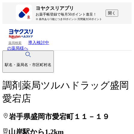
処方せんを送って待ち時間を短く！
処方せんを送って待ち時間を短く！
ヨヤクスリアプリ
開く
お薬手帳登録で毎月50ポイント進呈！
※ 条件あり/1枚につき10ポイント/月間最大50ポイント
導入検討中
薬局検索
の薬局様へ
駅名・薬局名・市区町村名
調剤薬局ツルハドラッグ盛岡
愛宕店
岩手県盛岡市愛宕町１１－１９
山岸駅から1.2km