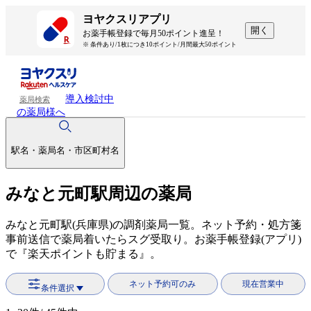
ヨヤクスリアプリ
開く
お薬手帳登録で毎月50ポイント進呈！
※ 条件あり/1枚につき10ポイント/月間最大50ポイント
導入検討中
薬局検索
の薬局様へ
駅名・薬局名・市区町村名
みなと元町駅周辺の薬局
みなと元町駅(兵庫県)の調剤薬局一覧。ネット予約・処方箋
事前送信で薬局着いたらスグ受取り。お薬手帳登録(アプリ)
で『楽天ポイントも貯まる』。
ネット予約可のみ
現在営業中
条件選択