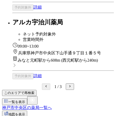
詳細
予約対象外
アルカ宇治川薬局
ネット予約対象外
営業時間外
09:00~13:00
兵庫県神戸市中央区下山手通９丁目１番５号
みなと元町駅から608m
(
西元町駅から240m
)
詳細
予約対象外
1
/
3
このエリアで再検索
一覧を表示
神戸市中央区の薬局一覧へ
地図を表示