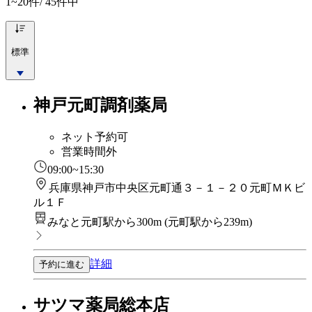
1~20
件/ 45件中
標準
神戸元町調剤薬局
ネット予約可
営業時間外
09:00~15:30
兵庫県神戸市中央区元町通３－１－２０元町ＭＫビ
ル１Ｆ
みなと元町駅から300m
(
元町駅から239m
)
詳細
予約に進む
サツマ薬局総本店