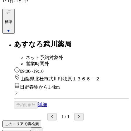
1~1
件/ 1件中
標準
あすなろ武川薬局
ネット予約対象外
営業時間外
09:00~19:10
山梨県北杜市武川町牧原１３６６－２
日野春駅から1.4km
詳細
予約対象外
1
/
1
このエリアで再検索