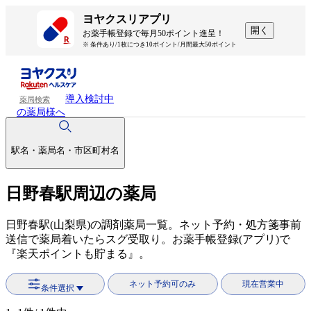
ヨヤクスリアプリ
開く
お薬手帳登録で毎月50ポイント進呈！
※ 条件あり/1枚につき10ポイント/月間最大50ポイント
導入検討中
薬局検索
の薬局様へ
駅名・薬局名・市区町村名
日野春駅周辺の薬局
日野春駅(山梨県)の調剤薬局一覧。ネット予約・処方箋事前
送信で薬局着いたらスグ受取り。お薬手帳登録(アプリ)で
『楽天ポイントも貯まる』。
ネット予約可のみ
現在営業中
条件選択