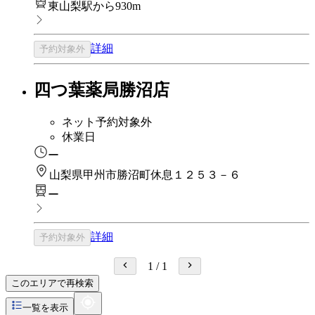
東山梨駅から930m
詳細
予約対象外
四つ葉薬局勝沼店
ネット予約対象外
休業日
ー
山梨県甲州市勝沼町休息１２５３－６
ー
詳細
予約対象外
1
/
1
このエリアで再検索
一覧を表示