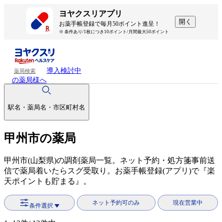
ヨヤクスリアプリ
開く
お薬手帳登録で毎月50ポイント進呈！
※ 条件あり/1枚につき10ポイント/月間最大50ポイント
導入検討中
薬局検索
の薬局様へ
駅名・薬局名・市区町村名
甲州市の薬局
甲州市(山梨県)の調剤薬局一覧。ネット予約・処方箋事前送
信で薬局着いたらスグ受取り。お薬手帳登録(アプリ)で『楽
天ポイントも貯まる』。
ネット予約可のみ
現在営業中
条件選択