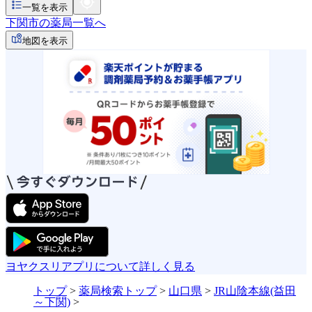
一覧を表示
下関市の薬局一覧へ
地図を表示
ヨヤクスリアプリについて詳しく見る
トップ
>
薬局検索トップ
>
山口県
>
JR山陰本線(益田
～下関)
>