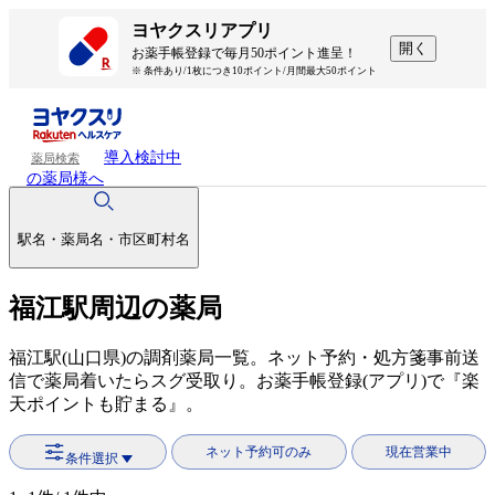
ヨヤクスリアプリ
開く
お薬手帳登録で毎月50ポイント進呈！
※ 条件あり/1枚につき10ポイント/月間最大50ポイント
導入検討中
薬局検索
の薬局様へ
駅名・薬局名・市区町村名
福江駅周辺の薬局
福江駅(山口県)の調剤薬局一覧。ネット予約・処方箋事前送
信で薬局着いたらスグ受取り。お薬手帳登録(アプリ)で『楽
天ポイントも貯まる』。
ネット予約可のみ
現在営業中
条件選択