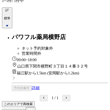
1~1
件/ 1件中
標準
パワフル薬局横野店
ネット予約対象外
営業時間外
09:00~18:00
山口県下関市横野町３丁目１４番３２号
福江駅から1.5km
(
安岡駅から1.2km
)
詳細
予約対象外
1
/
1
このエリアで再検索