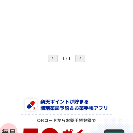
1
/
1