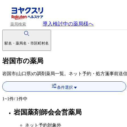
導入検討中
の薬局様へ
薬局検索
駅名・薬局名・市区町村名
岩国市の薬局
岩国市(山口県)の調剤薬局一覧。ネット予約・処方箋事前送
条件選択
1~1
件/ 1件中
岩国薬剤師会会営薬局
ネット予約対象外