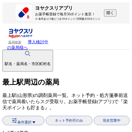
ヨヤクスリアプリ
開く
お薬手帳登録で毎月50ポイント進呈！
※ 条件あり/1枚につき10ポイント/月間最大50ポイント
導入検討中
薬局検索
の薬局様へ
駅名・薬局名・市区町村名
最上駅周辺の薬局
最上駅(山形県)の調剤薬局一覧。ネット予約・処方箋事前送
信で薬局着いたらスグ受取り。お薬手帳登録(アプリ)で『楽
天ポイントも貯まる』。
ネット予約可のみ
現在営業中
条件選択