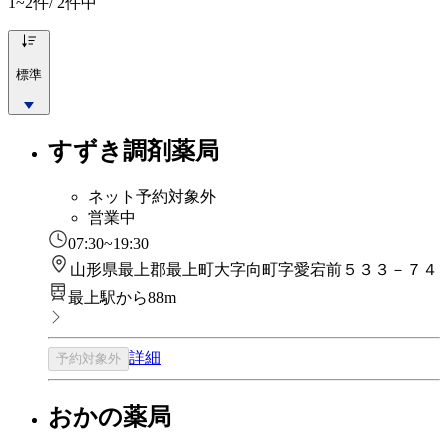
1~2
件/ 2件中
標準
すずき調剤薬局
ネット予約対象外
営業中
07:30~19:30
山形県最上郡最上町大字向町字愛宕前５３３－７４
最上駅から88m
詳細
予約対象外
おかの薬局