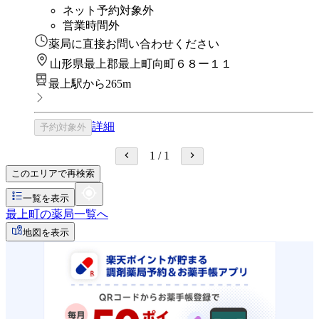
ネット予約対象外
営業時間外
薬局に直接お問い合わせください
山形県最上郡最上町向町６８ー１１
最上駅から265m
詳細
予約対象外
1
/
1
このエリアで再検索
一覧を表示
最上町の薬局一覧へ
地図を表示