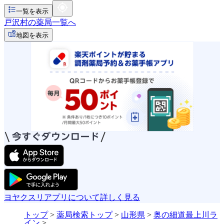
一覧を表示
戸沢村の薬局一覧へ
地図を表示
ヨヤクスリアプリについて詳しく見る
トップ
>
薬局検索トップ
>
山形県
>
奥の細道最上川ラ
イン
>