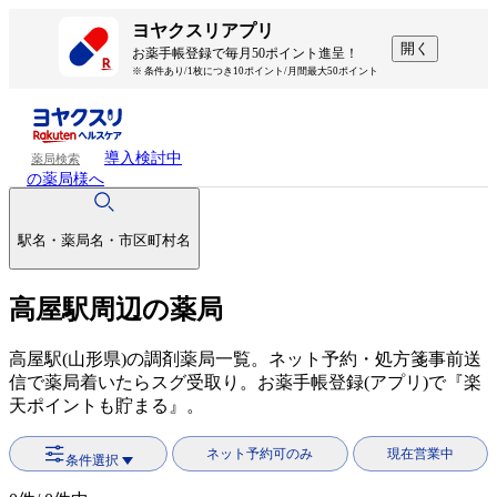
ヨヤクスリアプリ
開く
お薬手帳登録で毎月50ポイント進呈！
※ 条件あり/1枚につき10ポイント/月間最大50ポイント
導入検討中
薬局検索
の薬局様へ
駅名・薬局名・市区町村名
高屋駅周辺の薬局
高屋駅(山形県)の調剤薬局一覧。ネット予約・処方箋事前送
信で薬局着いたらスグ受取り。お薬手帳登録(アプリ)で『楽
天ポイントも貯まる』。
ネット予約可のみ
現在営業中
条件選択