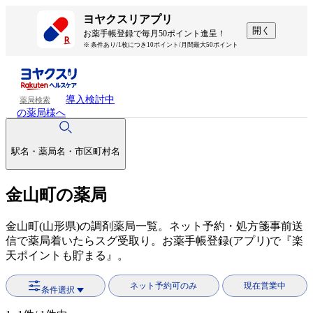
ヨヤクスリアプリ
開く
お薬手帳登録で毎月50ポイント進呈！
※ 条件あり/1枚につき10ポイント/月間最大50ポイント
導入検討中
薬局検索
の薬局様へ
駅名・薬局名・市区町村名
金山町の薬局
金山町(山形県)の調剤薬局一覧。ネット予約・処方箋事前送
信で薬局着いたらスグ受取り。お薬手帳登録(アプリ)で『楽
天ポイントも貯まる』。
ネット予約可のみ
現在営業中
条件選択