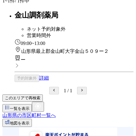
1~1
件/ 1件中
金山調剤薬局
ネット予約対象外
営業時間外
09:00~13:00
山形県最上郡金山町大字金山５０９ー２
ー
詳細
予約対象外
1
/
1
このエリアで再検索
一覧を表示
山形県の市区町村一覧へ
地図を表示