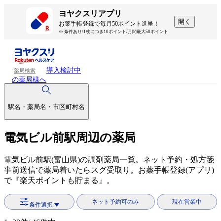
ヨヤクスリアプリ
開く
お薬手帳登録で毎月50ポイント進呈！
※ 条件あり/1枚につき10ポイント/月間最大50ポイント
導入検討中
薬局検索
の薬局様へ
駅名・薬局名・市区町村名
電気ビル前駅周辺の薬局
電気ビル前駅(富山県)の調剤薬局一覧。ネット予約・処方箋
事前送信で薬局着いたらスグ受取り。お薬手帳登録(アプリ)
で『楽天ポイントも貯まる』。
ネット予約可のみ
現在営業中
条件選択