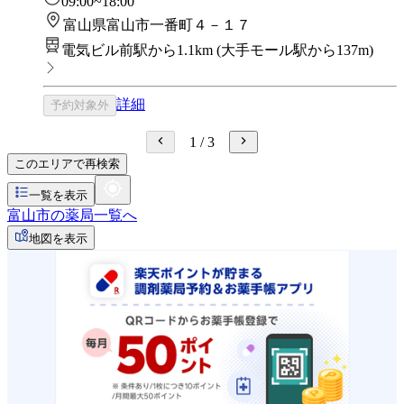
09:00~18:00
富山県富山市一番町４－１７
電気ビル前駅から1.1km
(
大手モール駅から137m
)
詳細
予約対象外
1
/
3
このエリアで再検索
一覧を表示
富山市の薬局一覧へ
地図を表示