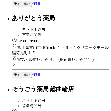
詳細
予約に進む
ありがとう薬局
ネット予約可
営業時間外
14:30~18:00
富山県富山市稲荷元町１－９－１クリニックモール
稲荷元町１Ｆ
電気ビル前駅から912m
(
稲荷町駅から444m
)
詳細
予約に進む
そうごう薬局 総曲輪店
ネット予約可
営業時間外