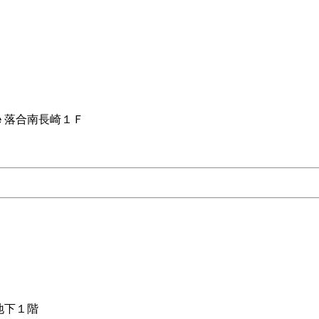
ｅ落合南長崎１Ｆ
地下１階