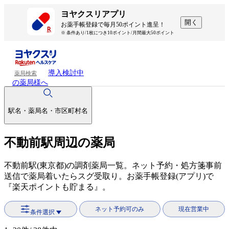
ヨヤクスリアプリ
開く
お薬手帳登録で毎月50ポイント進呈！
※ 条件あり/1枚につき10ポイント/月間最大50ポイント
導入検討中
薬局検索
の薬局様へ
駅名・薬局名・市区町村名
不動前駅周辺の薬局
不動前駅(東京都)の調剤薬局一覧。ネット予約・処方箋事前
送信で薬局着いたらスグ受取り。お薬手帳登録(アプリ)で
『楽天ポイントも貯まる』。
ネット予約可のみ
現在営業中
条件選択