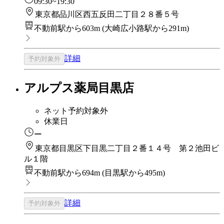
09:30~19:30
東京都品川区西五反田二丁目２８番５号
不動前駅から603m
(
大崎広小路駅から291m
)
詳細
予約対象外
アルプス薬局目黒店
ネット予約対象外
休業日
ー
東京都目黒区下目黒二丁目２番１４号 第２池田ビ
ル１階
不動前駅から694m
(
目黒駅から495m
)
詳細
予約対象外