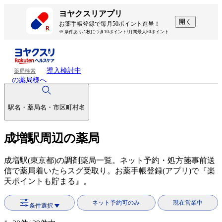
ヨヤクスリアプリ
開く
お薬手帳登録で毎月50ポイント進呈！
※ 条件あり/1枚につき10ポイント/月間最大50ポイント
導入検討中
薬局検索
の薬局様へ
駅名・薬局名・市区町村名
成増駅周辺の薬局
成増駅(東京都)の調剤薬局一覧。ネット予約・処方箋事前送
信で薬局着いたらスグ受取り。お薬手帳登録(アプリ)で『楽
天ポイントも貯まる』。
ネット予約可のみ
現在営業中
条件選択