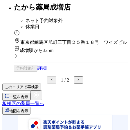
たから薬局成増店
ネット予約対象外
休業日
ー
東京都練馬区旭町三丁目２５番１８号 ワイズビル
成増駅から325m
詳細
予約対象外
1
/
2
このエリアで再検索
一覧を表示
板橋区の薬局一覧へ
地図を表示