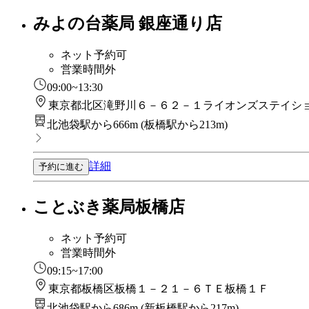
みよの台薬局 銀座通り店
ネット予約可
営業時間外
09:00~13:30
東京都北区滝野川６－６２－１ライオンズステイシ
北池袋駅から666m
(
板橋駅から213m
)
詳細
予約に進む
ことぶき薬局板橋店
ネット予約可
営業時間外
09:15~17:00
東京都板橋区板橋１－２１－６ＴＥ板橋１Ｆ
北池袋駅から686m
(
新板橋駅から217m
)