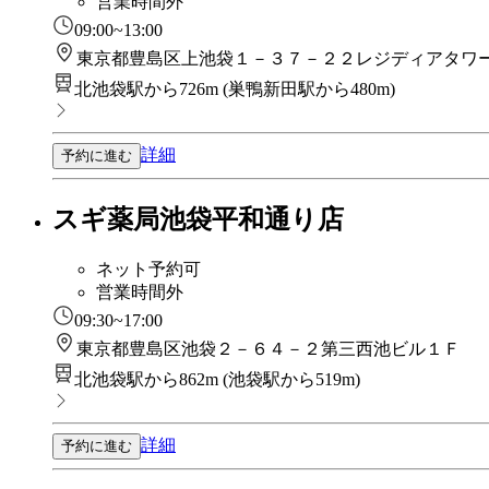
営業時間外
09:00~13:00
東京都豊島区上池袋１－３７－２２レジディアタワ
北池袋駅から726m
(
巣鴨新田駅から480m
)
詳細
予約に進む
スギ薬局池袋平和通り店
ネット予約可
営業時間外
09:30~17:00
東京都豊島区池袋２－６４－２第三西池ビル１Ｆ
北池袋駅から862m
(
池袋駅から519m
)
詳細
予約に進む