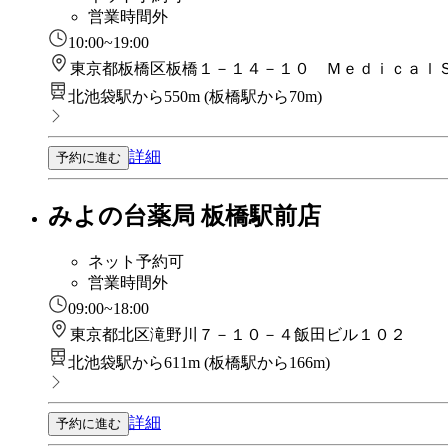
営業時間外
10:00~19:00
東京都板橋区板橋１－１４－１０ Ｍｅｄｉｃａｌ
北池袋駅から550m
(
板橋駅から70m
)
詳細
予約に進む
みよの台薬局 板橋駅前店
ネット予約可
営業時間外
09:00~18:00
東京都北区滝野川７－１０－４飯田ビル１０２
北池袋駅から611m
(
板橋駅から166m
)
詳細
予約に進む