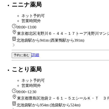
ニニナ薬局
ネット予約可
営業時間外
09:00~13:00
東京都北区滝野川６－４４－１７トーア滝野川マン
北池袋駅から941m
(
西巣鴨駅から391m
)
詳細
予約に進む
ことり薬局
ネット予約可
営業時間外
09:00~12:30
東京都豊島区池袋２－６１－５エシールＫ・Ｔ ３
北池袋駅から954m
(
池袋駅から524m
)