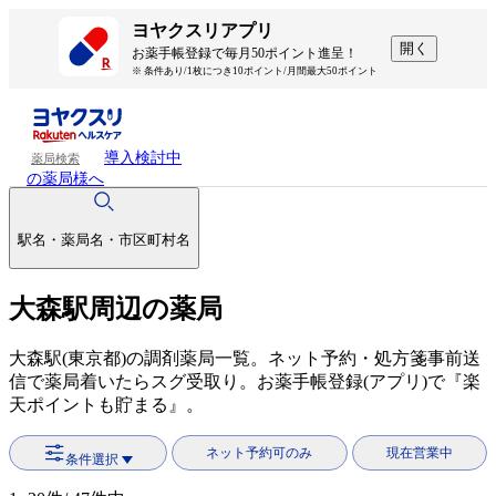
ヨヤクスリアプリ
開く
お薬手帳登録で毎月50ポイント進呈！
※ 条件あり/1枚につき10ポイント/月間最大50ポイント
導入検討中
薬局検索
の薬局様へ
駅名・薬局名・市区町村名
大森駅周辺の薬局
大森駅(東京都)の調剤薬局一覧。ネット予約・処方箋事前送
信で薬局着いたらスグ受取り。お薬手帳登録(アプリ)で『楽
天ポイントも貯まる』。
ネット予約可のみ
現在営業中
条件選択