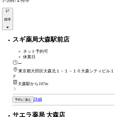
1~20
件/ 47件中
標準
スギ薬局大森駅前店
ネット予約可
休業日
ー
東京都大田区大森北１－１－１０大森シティビル１
Ｆ
大森駅から107m
詳細
予約に進む
サエラ薬局 大森店