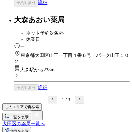
詳細
予約対象外
大森あおい薬局
ネット予約対象外
休業日
ー
東京都大田区山王一丁目４番６号 パーク山王１０
２
大森駅から238m
詳細
予約対象外
1
/
3
このエリアで再検索
一覧を表示
大田区の薬局一覧へ
地図を表示