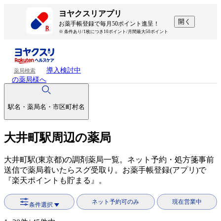
ヨヤクスリアプリ
開く
お薬手帳登録で毎月50ポイント進呈！
※ 条件あり/1枚につき10ポイント/月間最大50ポイント
導入検討中
薬局検索
の薬局様へ
駅名・薬局名・市区町村名
大井町駅周辺の薬局
大井町駅(東京都)の調剤薬局一覧。ネット予約・処方箋事前
送信で薬局着いたらスグ受取り。お薬手帳登録(アプリ)で
『楽天ポイントも貯まる』。
ネット予約可のみ
現在営業中
条件選択