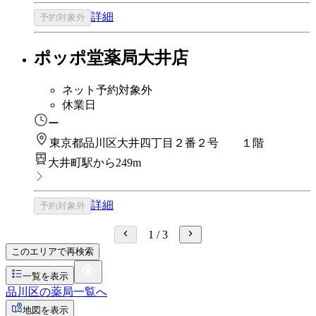
詳細
予約対象外
ポッポ堂薬局大井店
ネット予約対象外
休業日
ー
東京都品川区大井四丁目２番２号 １階
大井町駅から249m
詳細
予約対象外
1
/
3
このエリアで再検索
一覧を表示
品川区の薬局一覧へ
地図を表示