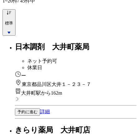
1~20
件/ 45件中
標準
日本調剤 大井町薬局
ネット予約可
休業日
ー
東京都品川区大井１－２３－７
大井町駅から162m
詳細
予約に進む
きらり薬局 大井町店