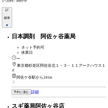
1~20
件/ 36件中
標準
日本調剤 阿佐ヶ谷薬局
ネット予約可
休業日
ー
東京都杉並区阿佐谷北１－３－１１アークハウス１
Ｆ
阿佐ケ谷駅から241m
詳細
予約に進む
スギ薬局阿佐ヶ谷店