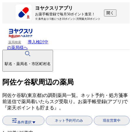
ヨヤクスリアプリ
開く
お薬手帳登録で毎月50ポイント進呈！
※ 条件あり/1枚につき10ポイント/月間最大50ポイント
導入検討中
薬局検索
の薬局様へ
駅名・薬局名・市区町村名
阿佐ケ谷駅周辺の薬局
阿佐ケ谷駅(東京都)の調剤薬局一覧。ネット予約・処方箋事
前送信で薬局着いたらスグ受取り。お薬手帳登録(アプリ)で
『楽天ポイントも貯まる』。
ネット予約可のみ
現在営業中
条件選択