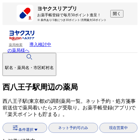
ヨヤクスリアプリ
開く
お薬手帳登録で毎月50ポイント進呈！
※ 条件あり/1枚につき10ポイント/月間最大50ポイント
導入検討中
薬局検索
の薬局様へ
駅名・薬局名・市区町村名
西八王子駅周辺の薬局
西八王子駅(東京都)の調剤薬局一覧。ネット予約・処方箋事
前送信で薬局着いたらスグ受取り。お薬手帳登録(アプリ)で
『楽天ポイントも貯まる』。
ネット予約可のみ
現在営業中
条件選択