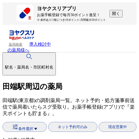
ヨヤクスリアプリ
開く
お薬手帳登録で毎月50ポイント進呈！
※ 条件あり/1枚につき10ポイント/月間最大50ポイント
導入検討中
薬局検索
の薬局様へ
駅名・薬局名・市区町村名
田端駅周辺の薬局
田端駅(東京都)の調剤薬局一覧。ネット予約・処方箋事前送
信で薬局着いたらスグ受取り。お薬手帳登録(アプリ)で『楽
天ポイントも貯まる』。
ネット予約可のみ
現在営業中
条件選択