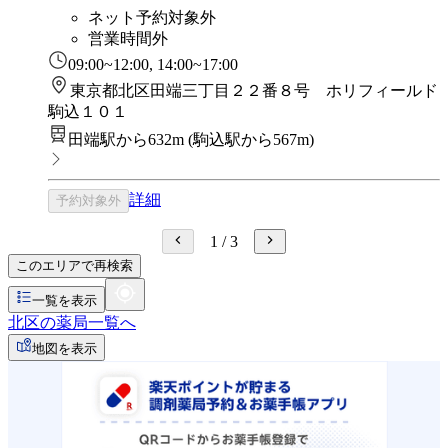
ネット予約対象外
営業時間外
09:00~12:00, 14:00~17:00
東京都北区田端三丁目２２番８号 ホリフィールド
駒込１０１
田端駅から632m
(
駒込駅から567m
)
詳細
予約対象外
1
/
3
このエリアで再検索
一覧を表示
北区の薬局一覧へ
地図を表示