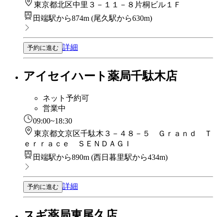
東京都北区中里３－１１－８片桐ビル１Ｆ
田端駅から874m
(
尾久駅から630m
)
詳細
予約に進む
アイセイハート薬局千駄木店
ネット予約可
営業中
09:00~18:30
東京都文京区千駄木３－４８－５ Ｇｒａｎｄ Ｔ
ｅｒｒａｃｅ ＳＥＮＤＡＧＩ
田端駅から890m
(
西日暮里駅から434m
)
詳細
予約に進む
スギ薬局東尾久店