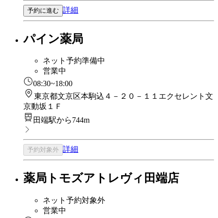
詳細
予約に進む
パイン薬局
ネット予約準備中
営業中
08:30~18:00
東京都文京区本駒込４－２０－１１エクセレント文
京動坂１Ｆ
田端駅から744m
詳細
予約対象外
薬局トモズアトレヴィ田端店
ネット予約対象外
営業中