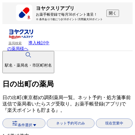
ヨヤクスリアプリ
開く
お薬手帳登録で毎月50ポイント進呈！
※ 条件あり/1枚につき10ポイント/月間最大50ポイント
導入検討中
薬局検索
の薬局様へ
駅名・薬局名・市区町村名
日の出町の薬局
日の出町(東京都)の調剤薬局一覧。ネット予約・処方箋事前
送信で薬局着いたらスグ受取り。お薬手帳登録(アプリ)で
『楽天ポイントも貯まる』。
ネット予約可のみ
現在営業中
条件選択