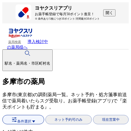
ヨヤクスリアプリ
開く
お薬手帳登録で毎月50ポイント進呈！
※ 条件あり/1枚につき10ポイント/月間最大50ポイント
導入検討中
薬局検索
の薬局様へ
駅名・薬局名・市区町村名
多摩市の薬局
多摩市(東京都)の調剤薬局一覧。ネット予約・処方箋事前送
信で薬局着いたらスグ受取り。お薬手帳登録(アプリ)で『楽
天ポイントも貯まる』。
ネット予約可のみ
現在営業中
条件選択