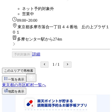
ネット予約対象外
営業中
09:00~20:00
東京都多摩市落合一丁目４４番地 丘の上プラザ１
０１
多摩センター駅から274m
詳細
予約対象外
1
/
1
このエリアで再検索
一覧を表示
東京都の市区町村一覧へ
地図を表示