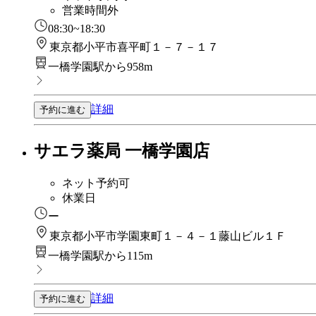
営業時間外
08:30~18:30
東京都小平市喜平町１－７－１７
一橋学園駅から958m
詳細
予約に進む
サエラ薬局 一橋学園店
ネット予約可
休業日
ー
東京都小平市学園東町１－４－１藤山ビル１Ｆ
一橋学園駅から115m
詳細
予約に進む