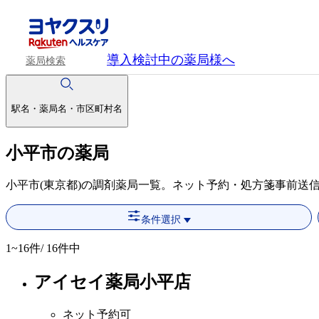
導入検討中
の薬局様へ
薬局検索
駅名・薬局名・市区町村名
小平市の薬局
小平市(東京都)の調剤薬局一覧。ネット予約・処方箋事前送
条件選択
1~16
件/ 16件中
アイセイ薬局小平店
ネット予約可