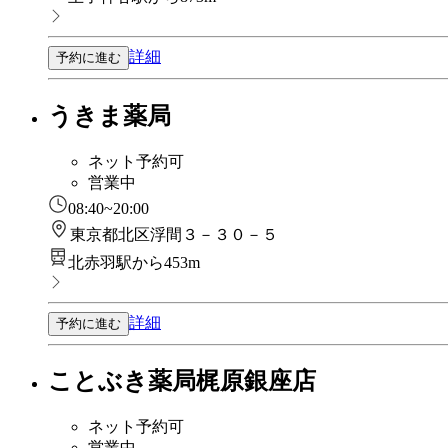
詳細
予約に進む
うきま薬局
ネット予約可
営業中
08:40~20:00
東京都北区浮間３－３０－５
北赤羽駅から453m
詳細
予約に進む
ことぶき薬局梶原銀座店
ネット予約可
営業中