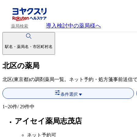
導入検討中
の薬局様へ
薬局検索
駅名・薬局名・市区町村名
北区の薬局
北区(東京都)の調剤薬局一覧。ネット予約・処方箋事前送信
条件選択
1~20
件/ 29件中
アイセイ薬局志茂店
ネット予約可