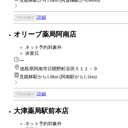
見能林駅から1.8km
(
阿波橘駅から486m
)
詳細
予約対象外
オリーブ薬局阿南店
ネット予約対象外
休業日
ー
徳島県阿南市日開野町谷田５１１－９
見能林駅から1.8km
(
阿南駅から1.1km
)
詳細
予約対象外
大津薬局駅前本店
ネット予約対象外