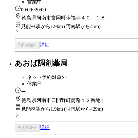
営業中
09:00~20:00
徳島県阿南市富岡町今福寺４０－１８
見能林駅から1.9km
(
阿南駅から45m
)
詳細
予約対象外
あおば調剤薬局
ネット予約対象外
休業日
ー
徳島県阿南市日開野町筒路１２番地１
見能林駅から1.9km
(
阿南駅から429m
)
詳細
予約対象外