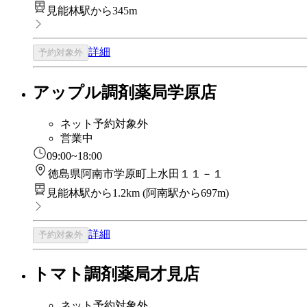
見能林駅から345m
詳細
予約対象外
アップル調剤薬局学原店
ネット予約対象外
営業中
09:00~18:00
徳島県阿南市学原町上水田１１－１
見能林駅から1.2km
(
阿南駅から697m
)
詳細
予約対象外
トマト調剤薬局才見店
ネット予約対象外