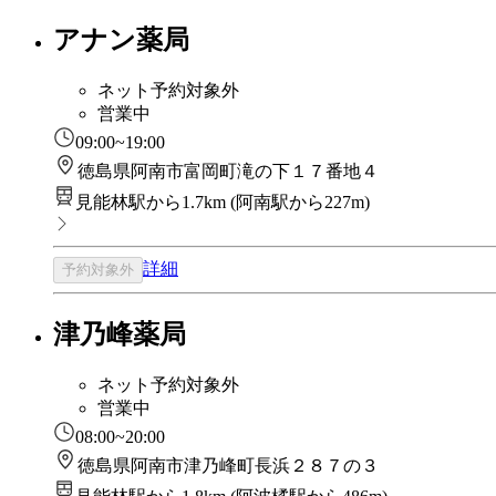
アナン薬局
ネット予約対象外
営業中
09:00~19:00
徳島県阿南市富岡町滝の下１７番地４
見能林駅から1.7km
(
阿南駅から227m
)
詳細
予約対象外
津乃峰薬局
ネット予約対象外
営業中
08:00~20:00
徳島県阿南市津乃峰町長浜２８７の３