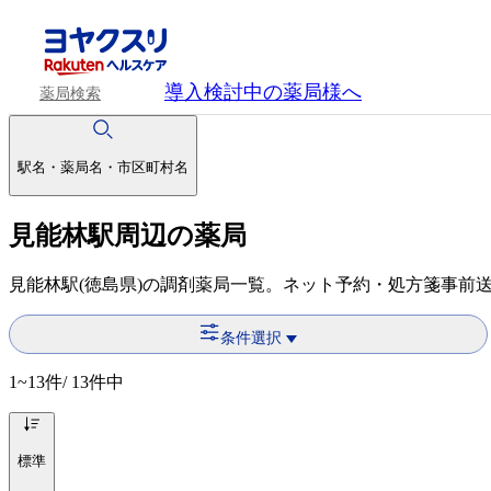
導入検討中
の薬局様へ
薬局検索
駅名・薬局名・市区町村名
見能林駅周辺の薬局
見能林駅(徳島県)の調剤薬局一覧。ネット予約・処方箋事前
条件選択
1~13
件/ 13件中
標準