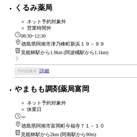
くるみ薬局
ネット予約対象外
営業時間外
08:30~12:30
徳島県阿南市津乃峰町新浜１９－９９
見能林駅から1.9km
(
阿波橘駅から1.1km
)
詳細
予約対象外
やまもも調剤薬局富岡
ネット予約対象外
休業日
ー
徳島県阿南市富岡町今福寺７１－１０
見能林駅から2km
(
阿南駅から90m
)