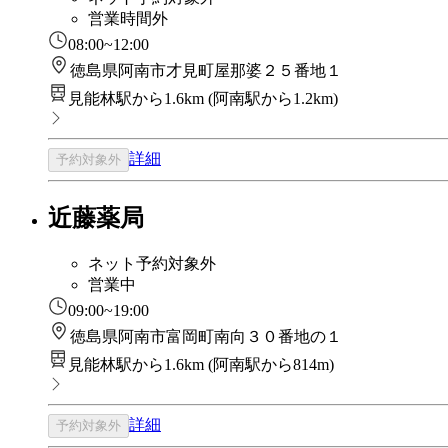
営業時間外
08:00~12:00
徳島県阿南市才見町屋那婆２５番地１
見能林駅から1.6km
(
阿南駅から1.2km
)
詳細
予約対象外
近藤薬局
ネット予約対象外
営業中
09:00~19:00
徳島県阿南市富岡町南向３０番地の１
見能林駅から1.6km
(
阿南駅から814m
)
詳細
予約対象外