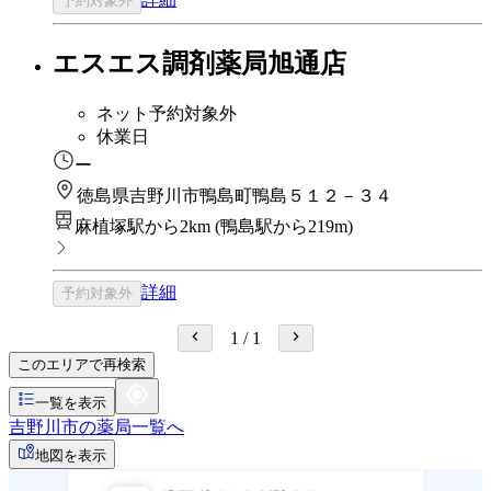
予約対象外
エスエス調剤薬局旭通店
ネット予約対象外
休業日
ー
徳島県吉野川市鴨島町鴨島５１２－３４
麻植塚駅から2km
(
鴨島駅から219m
)
詳細
予約対象外
1
/
1
このエリアで再検索
一覧を表示
吉野川市の薬局一覧へ
地図を表示