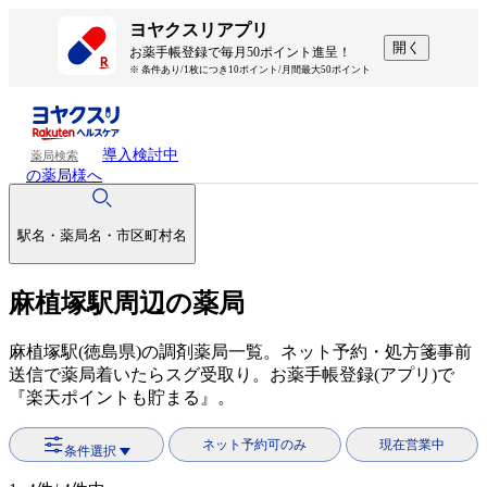
ヨヤクスリアプリ
開く
お薬手帳登録で毎月50ポイント進呈！
※ 条件あり/1枚につき10ポイント/月間最大50ポイント
導入検討中
薬局検索
の薬局様へ
駅名・薬局名・市区町村名
麻植塚駅周辺の薬局
麻植塚駅(徳島県)の調剤薬局一覧。ネット予約・処方箋事前
送信で薬局着いたらスグ受取り。お薬手帳登録(アプリ)で
『楽天ポイントも貯まる』。
ネット予約可のみ
現在営業中
条件選択