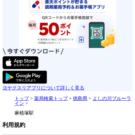
ヨヤクスリアプリについて詳しく見る
トップ
>
薬局検索トップ
>
徳島県
>
よしの川ブルーラ
イン
>
麻植塚駅
利用規約