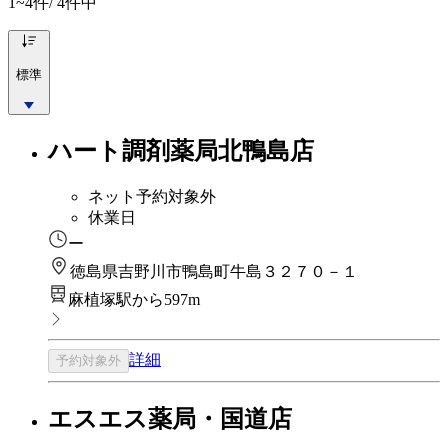
1~4
件/ 4件中
標準
ハート調剤薬局北鴨島店
ネット予約対象外
休業日
ー
徳島県吉野川市鴨島町牛島３２７０－１
麻植塚駅から597m
詳細
予約対象外
エスエス薬局・国道店