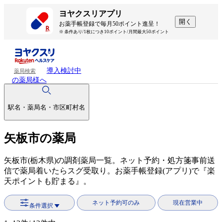
ヨヤクスリアプリ
開く
お薬手帳登録で毎月50ポイント進呈！
※ 条件あり/1枚につき10ポイント/月間最大50ポイント
導入検討中
薬局検索
の薬局様へ
駅名・薬局名・市区町村名
矢板市の薬局
矢板市(栃木県)の調剤薬局一覧。ネット予約・処方箋事前送
信で薬局着いたらスグ受取り。お薬手帳登録(アプリ)で『楽
天ポイントも貯まる』。
ネット予約可のみ
現在営業中
条件選択