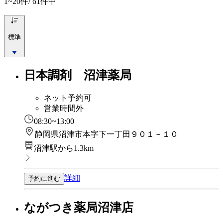
1~20
件/ 61件中
標準
日本調剤 沼津薬局
ネット予約可
営業時間外
08:30~13:00
静岡県沼津市本字下一丁田９０１－１０
沼津駅から1.3km
詳細
予約に進む
ながつき薬局沼津店