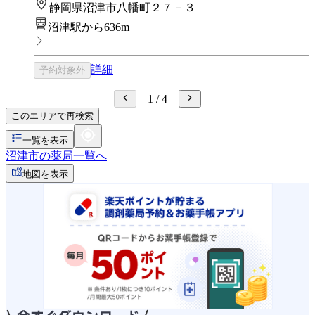
静岡県沼津市八幡町２７－３
沼津駅から636m
詳細
予約対象外
1
/
4
このエリアで再検索
一覧を表示
沼津市の薬局一覧へ
地図を表示