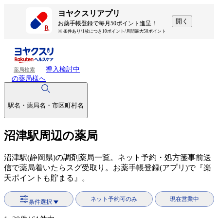
ヨヤクスリアプリ
開く
お薬手帳登録で毎月50ポイント進呈！
※ 条件あり/1枚につき10ポイント/月間最大50ポイント
導入検討中
薬局検索
の薬局様へ
駅名・薬局名・市区町村名
沼津駅周辺の薬局
沼津駅(静岡県)の調剤薬局一覧。ネット予約・処方箋事前送
信で薬局着いたらスグ受取り。お薬手帳登録(アプリ)で『楽
天ポイントも貯まる』。
ネット予約可のみ
現在営業中
条件選択