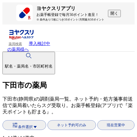
ヨヤクスリアプリ
開く
お薬手帳登録で毎月50ポイント進呈！
※ 条件あり/1枚につき10ポイント/月間最大50ポイント
導入検討中
薬局検索
の薬局様へ
駅名・薬局名・市区町村名
下田市の薬局
下田市(静岡県)の調剤薬局一覧。ネット予約・処方箋事前送
信で薬局着いたらスグ受取り。お薬手帳登録(アプリ)で『楽
天ポイントも貯まる』。
ネット予約可のみ
現在営業中
条件選択