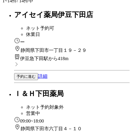
1~14
件/ 14件中
アイセイ薬局伊豆下田店
ネット予約可
休業日
ー
静岡県下田市一丁目１９－２９
伊豆急下田駅から418m
詳細
予約に進む
Ｉ＆Ｈ下田薬局
ネット予約対象外
営業中
09:00~18:00
静岡県下田市六丁目４－１０