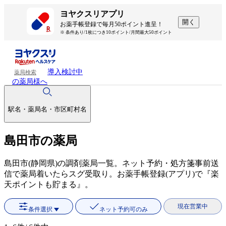
ヨヤクスリアプリ
開く
お薬手帳登録で毎月50ポイント進呈！
※ 条件あり/1枚につき10ポイント/月間最大50ポイント
導入検討中
薬局検索
の薬局様へ
駅名・薬局名・市区町村名
島田市の薬局
島田市(静岡県)の調剤薬局一覧。ネット予約・処方箋事前送
信で薬局着いたらスグ受取り。お薬手帳登録(アプリ)で『楽
天ポイントも貯まる』。
現在営業中
条件選択
ネット予約可のみ