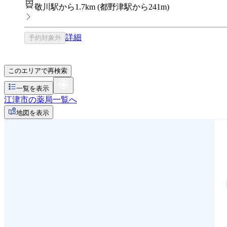
敬川駅から1.7km
(
都野津駅から241m
)
詳細
予約対象外
このエリアで再検索
一覧を表示
江津市の薬局一覧へ
地図を表示