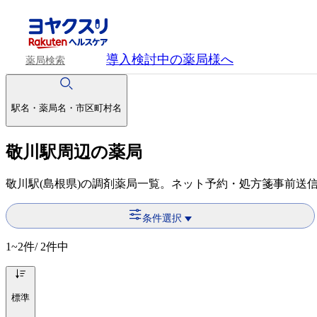
導入検討中
の薬局様へ
薬局検索
駅名・薬局名・市区町村名
敬川駅周辺の薬局
敬川駅(島根県)の調剤薬局一覧。ネット予約・処方箋事前送
条件選択
1~2
件/ 2件中
標準