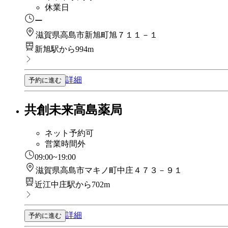
休業日
ー
滋賀県高島市新旭町旭７１１－１
新旭駅から994m
詳細
予約に進む
共創未来高島薬局
ネット予約可
営業時間外
09:00~19:00
滋賀県高島市マキノ町中庄４７３－９１
近江中庄駅から702m
詳細
予約に進む