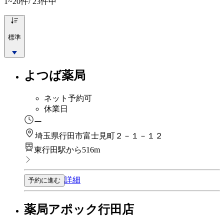
1~20
件/ 23件中
標準
よつば薬局
ネット予約可
休業日
ー
埼玉県行田市富士見町２－１－１２
東行田駅から516m
詳細
予約に進む
薬局アポック行田店