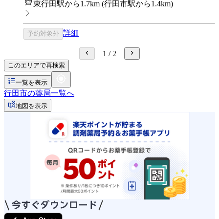
東行田駅から1.7km
(
行田市駅から1.4km
)
詳細
予約対象外
1
/
2
このエリアで再検索
一覧を表示
行田市の薬局一覧へ
地図を表示