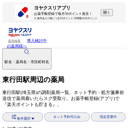
ヨヤクスリアプリ
開く
お薬手帳登録で毎月50ポイント進呈！
※ 条件あり/1枚につき10ポイント/月間最大50ポイント
導入検討中
薬局検索
の薬局様へ
駅名・薬局名・市区町村名
東行田駅周辺の薬局
東行田駅(埼玉県)の調剤薬局一覧。ネット予約・処方箋事前
送信で薬局着いたらスグ受取り。お薬手帳登録(アプリ)で
『楽天ポイントも貯まる』。
ネット予約可のみ
現在営業中
条件選択