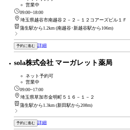
営業中
09:00~18:00
埼玉県越谷市南越谷２－２－１２コアーズビル１Ｆ
蒲生駅から1.2km
(
南越谷･新越谷駅から106m
)
詳細
予約に進む
sola株式会社 マーガレット薬局
ネット予約可
営業中
09:00~17:00
埼玉県草加市金明町５１６－１－２
蒲生駅から1.3km
(
新田駅から208m
)
詳細
予約に進む