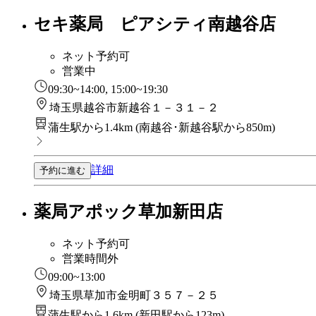
セキ薬局 ピアシティ南越谷店
ネット予約可
営業中
09:30~14:00, 15:00~19:30
埼玉県越谷市新越谷１－３１－２
蒲生駅から1.4km
(
南越谷･新越谷駅から850m
)
詳細
予約に進む
薬局アポック草加新田店
ネット予約可
営業時間外
09:00~13:00
埼玉県草加市金明町３５７－２５
蒲生駅から1.6km
(
新田駅から123m
)