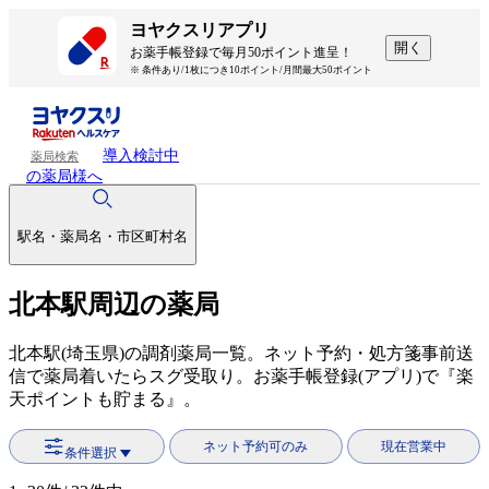
ヨヤクスリアプリ
開く
お薬手帳登録で毎月50ポイント進呈！
※ 条件あり/1枚につき10ポイント/月間最大50ポイント
導入検討中
薬局検索
の薬局様へ
駅名・薬局名・市区町村名
北本駅周辺の薬局
北本駅(埼玉県)の調剤薬局一覧。ネット予約・処方箋事前送
信で薬局着いたらスグ受取り。お薬手帳登録(アプリ)で『楽
天ポイントも貯まる』。
ネット予約可のみ
現在営業中
条件選択