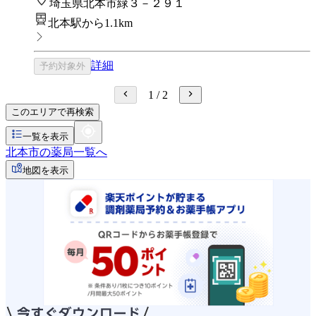
埼玉県北本市緑３－２９１
北本駅から1.1km
詳細
予約対象外
1
/
2
このエリアで再検索
一覧を表示
北本市の薬局一覧へ
地図を表示