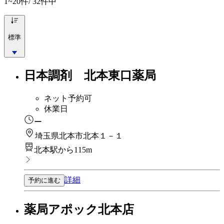
1~20
件/ 32件中
標準
日本調剤 北本東口薬局
ネット予約可
休業日
ー
埼玉県北本市北本１－１
北本駅から115m
詳細
予約に進む
薬局アポック北本店