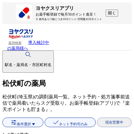
ヨヤクスリアプリ
開く
お薬手帳登録で毎月50ポイント進呈！
※ 条件あり/1枚につき10ポイント/月間最大50ポイント
導入検討中
薬局検索
の薬局様へ
駅名・薬局名・市区町村名
松伏町の薬局
松伏町(埼玉県)の調剤薬局一覧。ネット予約・処方箋事前送
信で薬局着いたらスグ受取り。お薬手帳登録(アプリ)で『楽
天ポイントも貯まる』。
現在営業中
条件選択
ネット予約可のみ