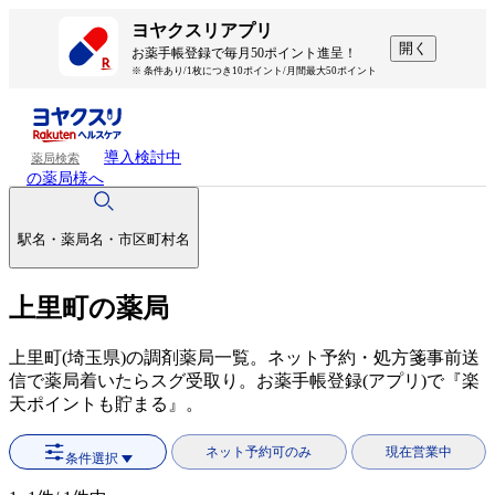
ヨヤクスリアプリ
開く
お薬手帳登録で毎月50ポイント進呈！
※ 条件あり/1枚につき10ポイント/月間最大50ポイント
導入検討中
薬局検索
の薬局様へ
駅名・薬局名・市区町村名
上里町の薬局
上里町(埼玉県)の調剤薬局一覧。ネット予約・処方箋事前送
信で薬局着いたらスグ受取り。お薬手帳登録(アプリ)で『楽
天ポイントも貯まる』。
ネット予約可のみ
現在営業中
条件選択