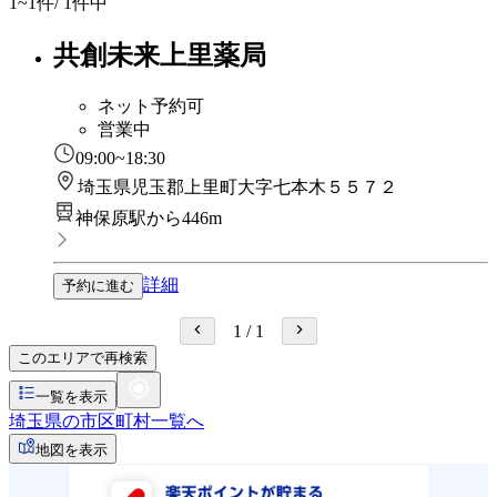
1~1
件/ 1件中
共創未来上里薬局
ネット予約可
営業中
09:00~18:30
埼玉県児玉郡上里町大字七本木５５７２
神保原駅から446m
詳細
予約に進む
1
/
1
このエリアで再検索
一覧を表示
埼玉県の市区町村一覧へ
地図を表示