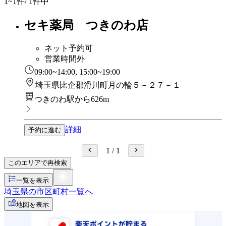
1~1
件/ 1件中
セキ薬局 つきのわ店
ネット予約可
営業時間外
09:00~14:00, 15:00~19:00
埼玉県比企郡滑川町月の輪５－２７－１
つきのわ駅から626m
詳細
予約に進む
1
/
1
このエリアで再検索
一覧を表示
埼玉県の市区町村一覧へ
地図を表示