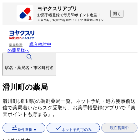
ヨヤクスリアプリ
開く
お薬手帳登録で毎月50ポイント進呈！
※ 条件あり/1枚につき10ポイント/月間最大50ポイント
導入検討中
薬局検索
の薬局様へ
駅名・薬局名・市区町村名
滑川町の薬局
滑川町(埼玉県)の調剤薬局一覧。ネット予約・処方箋事前送
信で薬局着いたらスグ受取り。お薬手帳登録(アプリ)で『楽
天ポイントも貯まる』。
現在営業中
条件選択
ネット予約可のみ