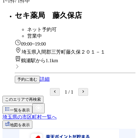
1~1
件/ 1件中
セキ薬局 藤久保店
ネット予約可
営業中
09:00~19:00
埼玉県入間郡三芳町藤久保２０１－１
鶴瀬駅から1.1km
詳細
予約に進む
1
/
1
このエリアで再検索
一覧を表示
埼玉県の市区町村一覧へ
地図を表示