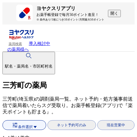
ヨヤクスリアプリ
開く
お薬手帳登録で毎月50ポイント進呈！
※ 条件あり/1枚につき10ポイント/月間最大50ポイント
導入検討中
薬局検索
の薬局様へ
駅名・薬局名・市区町村名
三芳町の薬局
三芳町(埼玉県)の調剤薬局一覧。ネット予約・処方箋事前送
信で薬局着いたらスグ受取り。お薬手帳登録(アプリ)で『楽
天ポイントも貯まる』。
ネット予約可のみ
現在営業中
条件選択