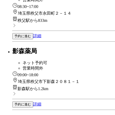
08:30~17:00
埼玉県秩父市永田町２－１４
秩父駅から833m
詳細
予約に進む
影森薬局
ネット予約可
営業時間外
09:00~18:00
埼玉県秩父市下影森２０８１－１
影森駅から1.2km
詳細
予約に進む