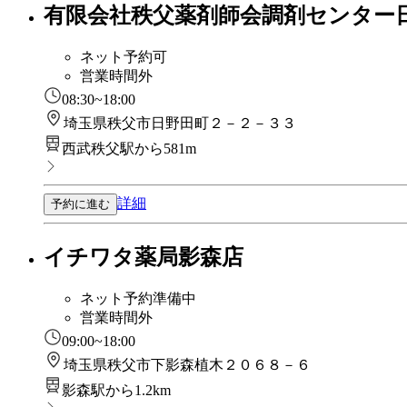
有限会社秩父薬剤師会調剤センター
ネット予約可
営業時間外
08:30~18:00
埼玉県秩父市日野田町２－２－３３
西武秩父駅から581m
詳細
予約に進む
イチワタ薬局影森店
ネット予約準備中
営業時間外
09:00~18:00
埼玉県秩父市下影森植木２０６８－６
影森駅から1.2km