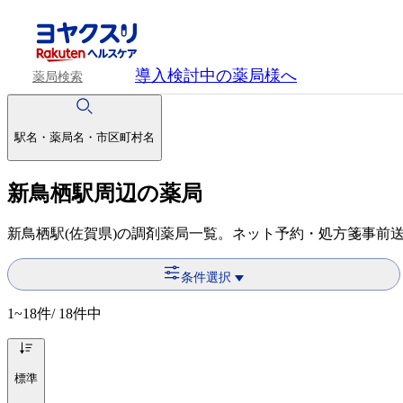
導入検討中
の薬局様へ
薬局検索
駅名・薬局名・市区町村名
新鳥栖駅周辺の薬局
新鳥栖駅(佐賀県)の調剤薬局一覧。ネット予約・処方箋事前
条件選択
1~18
件/ 18件中
標準