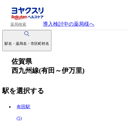
導入検討中
の薬局様へ
薬局検索
駅名・薬局名・市区町村名
佐賀県
西九州線(有田～伊万里)
駅を選択する
有田駅
(5)