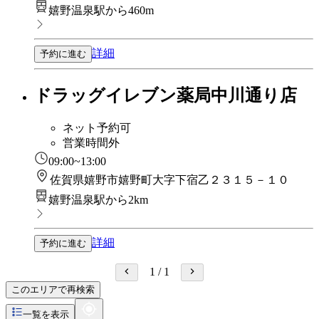
嬉野温泉駅から460m
詳細
予約に進む
ドラッグイレブン薬局中川通り店
ネット予約可
営業時間外
09:00~13:00
佐賀県嬉野市嬉野町大字下宿乙２３１５－１０
嬉野温泉駅から2km
詳細
予約に進む
1
/
1
このエリアで再検索
一覧を表示