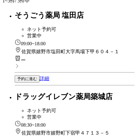
1~3
件/ 3件中
そうごう薬局 塩田店
ネット予約可
営業中
09:00~18:00
佐賀県嬉野市塩田町大字馬場下甲６０４－１
ー
詳細
予約に進む
ドラッグイレブン薬局築城店
ネット予約可
営業中
08:30~18:00
佐賀県嬉野市嬉野町下宿甲４７１３－５