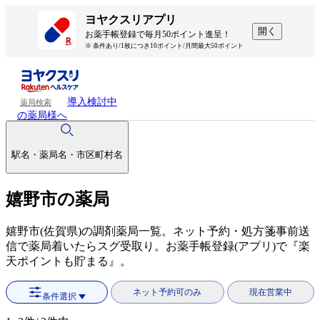
ヨヤクスリアプリ
開く
お薬手帳登録で毎月50ポイント進呈！
※ 条件あり/1枚につき10ポイント/月間最大50ポイント
導入検討中
薬局検索
の薬局様へ
駅名・薬局名・市区町村名
嬉野市の薬局
嬉野市(佐賀県)の調剤薬局一覧。ネット予約・処方箋事前送
信で薬局着いたらスグ受取り。お薬手帳登録(アプリ)で『楽
天ポイントも貯まる』。
ネット予約可のみ
現在営業中
条件選択