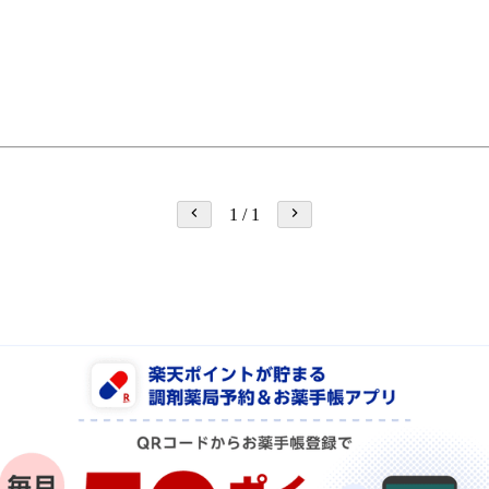
1
/
1