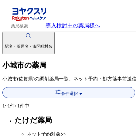
導入検討中
の薬局様へ
薬局検索
駅名・薬局名・市区町村名
小城市の薬局
小城市(佐賀県)の調剤薬局一覧。ネット予約・処方箋事前送
条件選択
1~1
件/ 1件中
たけだ薬局
ネット予約対象外