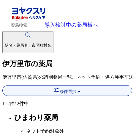
導入検討中
の薬局様へ
薬局検索
駅名・薬局名・市区町村名
伊万里市の薬局
伊万里市(佐賀県)の調剤薬局一覧。ネット予約・処方箋事前
条件選択
1~2
件/ 2件中
ひまわり薬局
ネット予約対象外