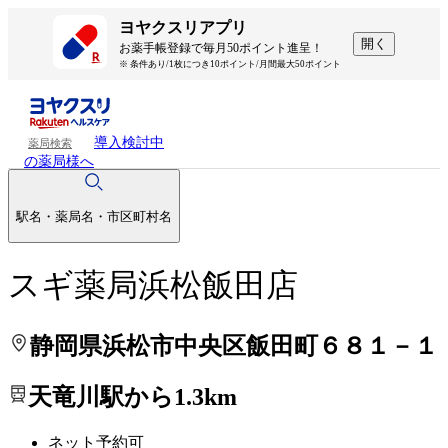
処方せんを送って待ち時間を短く！
処方せんを送って待ち時間を短く！
ヨヤクスリアプリ
開く
お薬手帳登録で毎月50ポイント進呈！
※ 条件あり/1枚につき10ポイント/月間最大50ポイント
導入検討中
薬局検索
の薬局様へ
駅名・薬局名・市区町村名
スギ薬局浜松飯田店
静岡県浜松市中央区飯田町６８１－１
天竜川駅から1.3km
ネット予約可