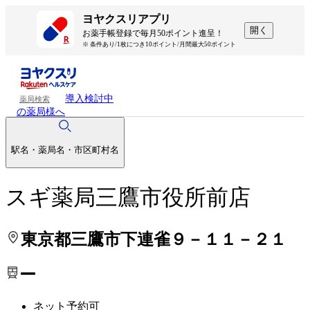
処方せんを送って待ち時間を短く！
処方せんを送って待ち時間を短く！
ヨヤクスリアプリ
開く
お薬手帳登録で毎月50ポイント進呈！
※ 条件あり/1枚につき10ポイント/月間最大50ポイント
導入検討中
薬局検索
の薬局様へ
駅名・薬局名・市区町村名
スギ薬局三鷹市役所前店
東京都三鷹市下連雀９－１１－２１
ー
ネット予約可