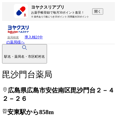
処方せんを送って待ち時間を短く！
処方せんを送って待ち時間を短く！
ヨヤクスリアプリ
開く
お薬手帳登録で毎月50ポイント進呈！
※ 条件あり/1枚につき10ポイント/月間最大50ポイント
導入検討中
薬局検索
の薬局様へ
駅名・薬局名・市区町村名
毘沙門台薬局
広島県広島市安佐南区毘沙門台２－４
２－２６
安東駅から858m