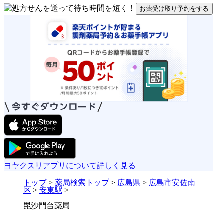
お薬受け取り予約をする
ヨヤクスリアプリについて詳しく見る
トップ
>
薬局検索トップ
>
広島県
>
広島市安佐南
区
>
安東駅
>
毘沙門台薬局