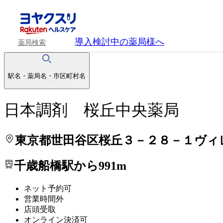
処方せんを送って待ち時間を短く！
処方せんを送って待ち時間を短く！
導入検討中
の薬局様へ
薬局検索
駅名・薬局名・市区町村名
日本調剤 桜丘中央薬局
東京都世田谷区桜丘３－２８－１ヴィ
千歳船橋駅から991m
ネット予約可
営業時間外
店頭受取
オンライン決済可