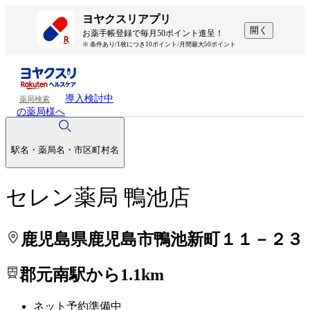
処方せんを送って待ち時間を短く！
処方せんを送って待ち時間を短く！
ヨヤクスリアプリ
開く
お薬手帳登録で毎月50ポイント進呈！
※ 条件あり/1枚につき10ポイント/月間最大50ポイント
導入検討中
薬局検索
の薬局様へ
駅名・薬局名・市区町村名
セレン薬局 鴨池店
鹿児島県鹿児島市鴨池新町１１－２３
郡元南駅から1.1km
ネット予約準備中